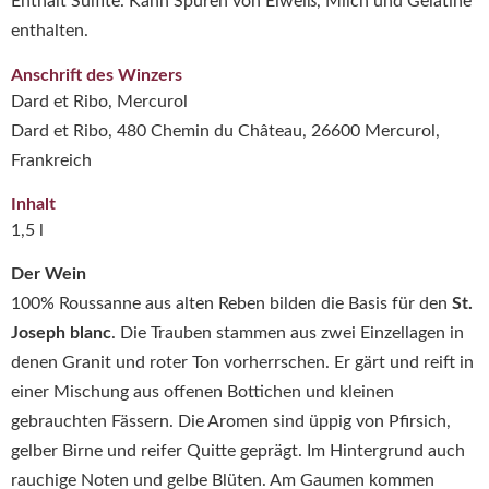
Enthält Sulfite. Kann Spuren von Eiweiß, Milch und Gelatine
enthalten.
Anschrift des Winzers
Dard et Ribo, Mercurol
Dard et Ribo, 480 Chemin du Château, 26600 Mercurol,
Frankreich
Inhalt
1,5 l
Der Wein
100% Roussanne aus alten Reben bilden die Basis für den
St.
Joseph blanc
. Die Trauben stammen aus zwei Einzellagen in
denen Granit und roter Ton vorherrschen. Er gärt und reift in
einer Mischung aus offenen Bottichen und kleinen
gebrauchten Fässern. Die Aromen sind üppig von Pfirsich,
gelber Birne und reifer Quitte geprägt. Im Hintergrund auch
rauchige Noten und gelbe Blüten. Am Gaumen kommen