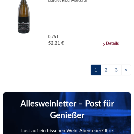
Dard et Ribo, Mercurol
0,75 l
52,21 €
Details
1
2
3
»
Allesweinletter – Post für
Genießer
Lust auf ein bisschen Wein-Abenteuer? Ihre