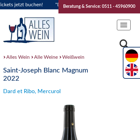
ts jetzt buchen!
"Das Sommerfest 2026" Vive la Bourgogne.
Beratung & Service: 0511 - 45960900
Toggle
navigat
Alles Wein
Alle Weine
Weißwein
Saint-Joseph Blanc Magnum
2022
Dard et Ribo, Mercurol