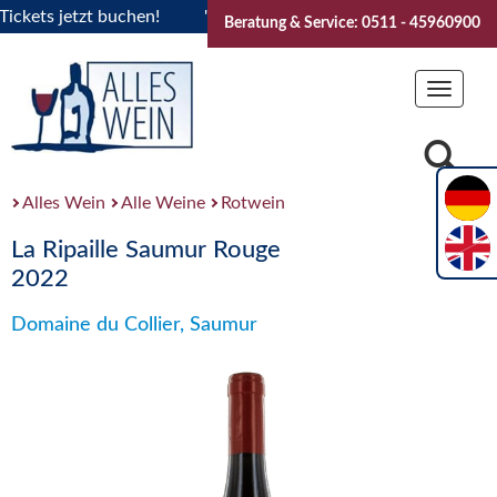
ets jetzt buchen!
"Das Sommerfest 2026" Vive la Bourgogne
Beratung & Service: 0511 - 45960900
Toggle
navigat
Alles Wein
Alle Weine
Rotwein
La Ripaille Saumur Rouge
2022
Domaine du Collier, Saumur