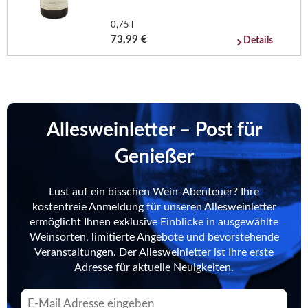
0,75 l
73,99 €
Details
Allesweinletter – Post für
Genießer
Lust auf ein bisschen Wein-Abenteuer? Ihre
kostenfreie Anmeldung für unseren Allesweinletter
ermöglicht Ihnen exklusive Einblicke in ausgewählte
Weinsorten, limitierte Angebote und bevorstehende
Veranstaltungen. Der Allesweinletter ist Ihre erste
Adresse für aktuelle Neuigkeiten.