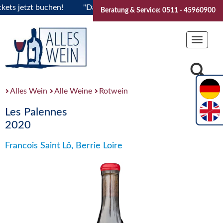
s jetzt buchen!
"Das Sommerfest 2026" Vive la Bourgogne..T
Beratung & Service: 0511 - 45960900
Toggle
navigat
Alles Wein
Alle Weine
Rotwein
Les Palennes
2020
Francois Saint Lô, Berrie Loire