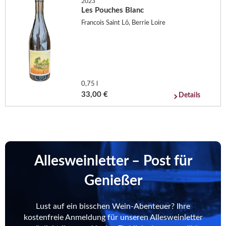
2023
Les Pouches Blanc
Francois Saint Lô, Berrie Loire
0,75 l
33,00 €
Details
Allesweinletter – Post für
Genießer
Lust auf ein bisschen Wein-Abenteuer? Ihre
kostenfreie Anmeldung für unseren Allesweinletter