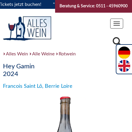
ts jetzt buchen!
"Das Sommerfest 2026" Vive la Bourgogne.
Beratung & Service: 0511 - 45960900
Toggle
navigat
Alles Wein
Alle Weine
Rotwein
Hey Gamin
2024
Francois Saint Lô, Berrie Loire