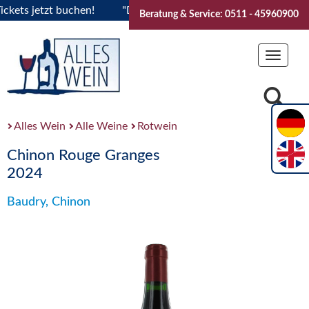
ts jetzt buchen!
"Das Sommerfest 2026" Vive la Bourgogne.
Beratung & Service: 0511 - 45960900
Toggle
navigat
Alles Wein
Alle Weine
Rotwein
Chinon Rouge Granges
2024
Baudry, Chinon