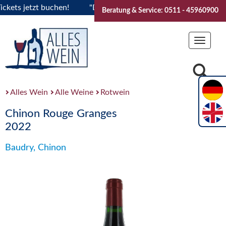
ts jetzt buchen!
"Das Sommerfest 2026" Vive la Bourgogne..
Beratung & Service: 0511 - 45960900
Toggle
navigat
Alles Wein
Alle Weine
Rotwein
Chinon Rouge Granges
2022
Baudry, Chinon