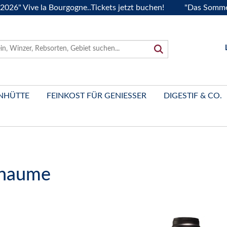
ive la Bourgogne..Tickets jetzt buchen!
"Das Sommerfest 2
NHÜTTE
FEINKOST FÜR GENIESSER
DIGESTIF & CO.
chaume