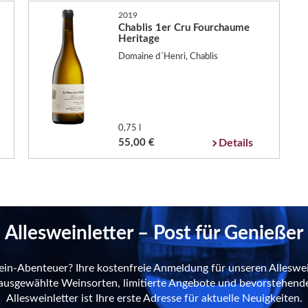
2019
Chablis 1er Cru Fourchaume
Heritage
Domaine d´Henri, Chablis
0,75 l
55,00 €
Details
Allesweinletter – Post für Genießer
ein-Abenteuer? Ihre kostenfreie Anmeldung für unseren Alleswei
n ausgewählte Weinsorten, limitierte Angebote und bevorstehend
Allesweinletter ist Ihre erste Adresse für aktuelle Neuigkeiten.