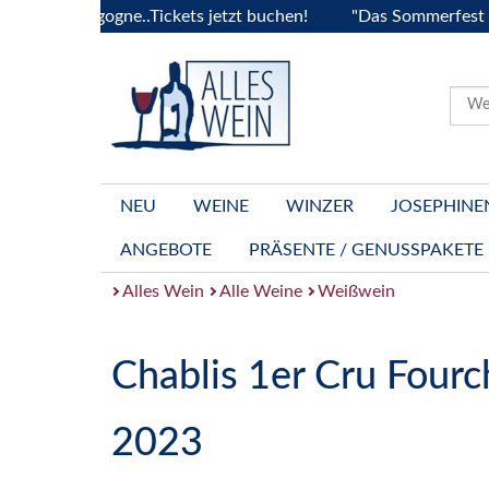
 Bourgogne..Tickets jetzt buchen!
"Das Sommerfest 2026" V
NEU
WEINE
WINZER
JOSEPHINE
ANGEBOTE
PRÄSENTE / GENUSSPAKETE
Alles Wein
Alle Weine
Weißwein
Chablis 1er Cru Four
2023