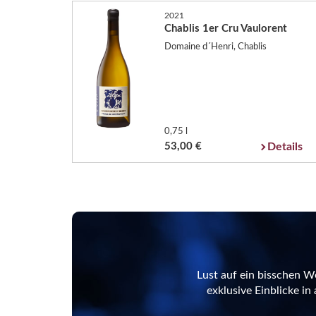
2021
Chablis 1er Cru Vaulorent
Domaine d´Henri, Chablis
0,75 l
53,00 €
Details
Lust auf ein bisschen W
exklusive Einblicke i