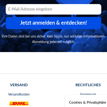
Jetzt anmelden & entdecken!
Ihre Daten sind bei uns sicher. Kein Spam, nur wichtige Informationen.
Abmeldung jederzeit möglich.
VERSAND
RECHTLICHES
Versandkosten
Impressum
Cookies & Privatsphäre
AGB