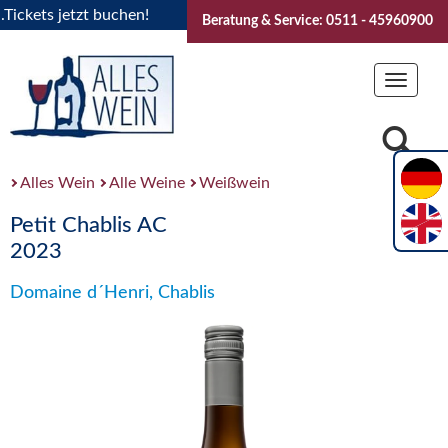
kets jetzt buchen!
"Das Sommerfest 2026" Vive la Bourgogn
Beratung & Service: 0511 - 45960900
Toggle
navigat
Alles Wein
Alle Weine
Weißwein
Petit Chablis AC
2023
Domaine d´Henri, Chablis