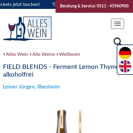
s jetzt buchen!
"Das Sommerfest 2026" Vive la Bourgogne..T
Beratung & Service: 0511 - 45960900
Toggle
navigat
Alles Wein
Alle Weine
Weißwein
FIELD BLENDS - Ferment Lemon Thyme
alkoholfrei
Leiner Jürgen, Ilbesheim