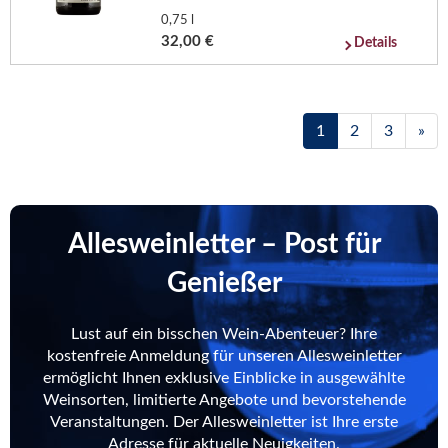
0,75 l
32,00 €
Details
1
2
3
»
Allesweinletter – Post für
Genießer
Lust auf ein bisschen Wein-Abenteuer? Ihre
kostenfreie Anmeldung für unseren Allesweinletter
ermöglicht Ihnen exklusive Einblicke in ausgewählte
Weinsorten, limitierte Angebote und bevorstehende
Veranstaltungen. Der Allesweinletter ist Ihre erste
Adresse für aktuelle Neuigkeiten.