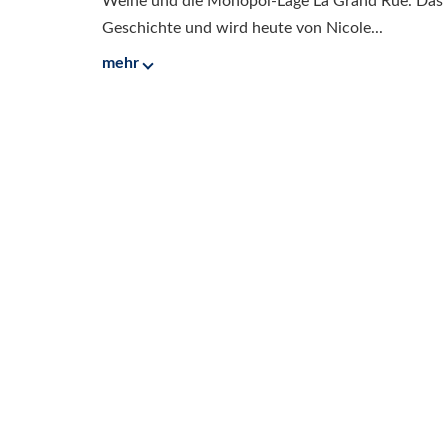
Weine und die Monopol-Lage La Grand Rue. Das 
Geschichte und wird heute von Nicole...
mehr