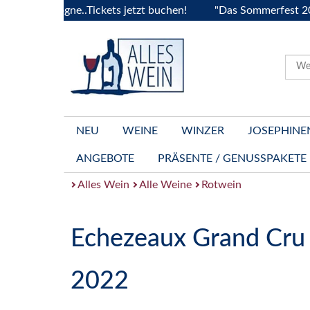
Bourgogne..Tickets jetzt buchen!
"Das Sommerfest 2026" Viv
NEU
WEINE
WINZER
JOSEPHINE
ANGEBOTE
PRÄSENTE / GENUSSPAKETE
Alles Wein
Alle Weine
Rotwein
Echezeaux Grand Cru
2022