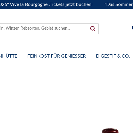
e la Bourgogne..Tickets jetzt buchen!
"Das Sommerfest 202
NHÜTTE
FEINKOST FÜR GENIESSER
DIGESTIF & CO.