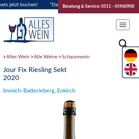
jetzt buchen!
"Das Sommerfest 2026" Vive la Bourgogne..Ti
Beratung & Service: 0511 - 45960900
Toggle
navigat
Alles Wein
Alle Weine
Schaumwein
Jour Fix Riesling Sekt
2020
Immich-Batterieberg, Enkirch