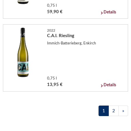
0,75 l
59,90 €
Details
2022
C.A.I. Riesling
Immich-Batterieberg, Enkirch
0,75 l
13,95 €
Details
1
2
»