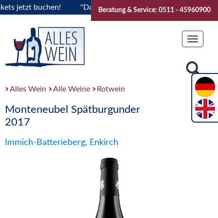
 jetzt buchen!
"Das Sommerfest 2026" Vive la Bourgogne..T
Beratung & Service: 0511 - 45960900
Toggle
navigat
Alles Wein
Alle Weine
Rotwein
Monteneubel Spätburgunder
2017
Immich-Batterieberg, Enkirch