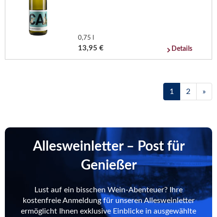
0,75 l
13,95 €
Details
1
2
»
Allesweinletter – Post für
Genießer
Lust auf ein bisschen Wein-Abenteuer? Ihre
kostenfreie Anmeldung für unseren Allesweinletter
ermöglicht Ihnen exklusive Einblicke in ausgewählte