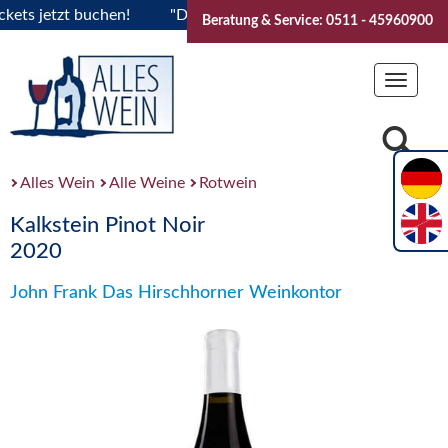
s jetzt buchen!
"Das Sommerfest 2026" Vive la Bourgogne..
Beratung & Service: 0511 - 45960900
Toggle
navigat
Alles Wein
Alle Weine
Rotwein
Kalkstein Pinot Noir
2020
John Frank Das Hirschhorner Weinkontor