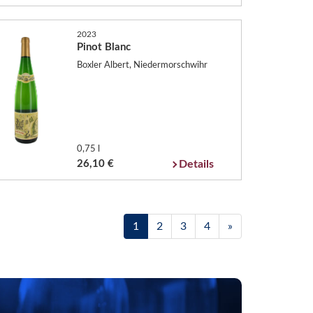
2023
Pinot Blanc
Boxler Albert, Niedermorschwihr
0,75 l
26,10 €
Details
1
2
3
4
»