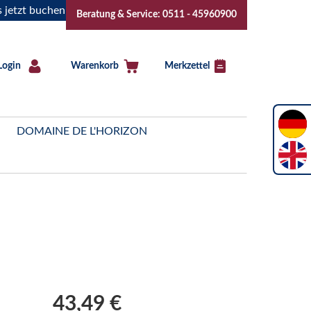
buchen!
"Das Sommerfest 2026" Vive la Bourgogne..Tickets 
Beratung & Service: 0511 - 45960900
Login
Warenkorb
Merkzettel
DOMAINE DE L'HORIZON
43,49 €