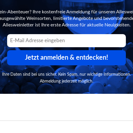
ein-Abenteuer? Ihre kostenfreie Anmeldung für unseren Alleswei
n ausgewählte Weinsorten, limitierte Angebote und bevorstehend
Allesweinletter ist Ihre erste Adresse für aktuelle Neuigkeiten.
Jetzt anmelden & entdecken!
Ihre Daten sind bei uns sicher. Kein Spam, nur wichtige Informationen.
Abmeldung jederzeit möglich.