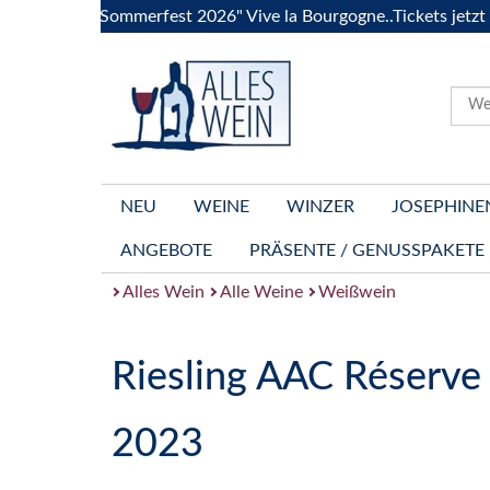
"Das Sommerfest 2026" Vive la Bourgogne..Tickets jetzt buche
NEU
WEINE
WINZER
JOSEPHINE
ANGEBOTE
PRÄSENTE / GENUSSPAKETE
Alles Wein
Alle Weine
Weißwein
Riesling AAC Réserve
2023