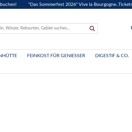
n!
"Das Sommerfest 2026" Vive la Bourgogne..Tickets jetzt 
NHÜTTE
FEINKOST FÜR GENIESSER
DIGESTIF & CO.