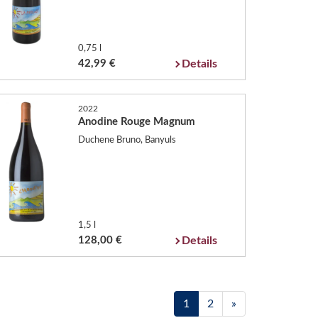
0,75 l
42,99 €
Details
2022
Anodine Rouge Magnum
Duchene Bruno, Banyuls
1,5 l
128,00 €
Details
1
2
»