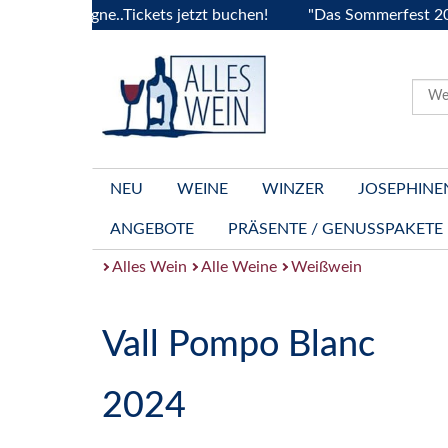
ourgogne..Tickets jetzt buchen!
"Das Sommerfest 2026" Viv
NEU
WEINE
WINZER
JOSEPHINE
ANGEBOTE
PRÄSENTE / GENUSSPAKETE
Alles Wein
Alle Weine
Weißwein
Vall Pompo Blanc
2024