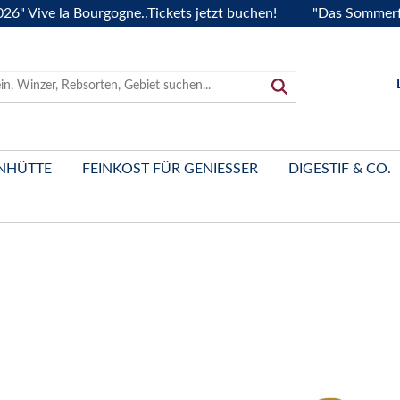
e la Bourgogne..Tickets jetzt buchen!
"Das Sommerfest 202
NHÜTTE
FEINKOST FÜR GENIESSER
DIGESTIF & CO.