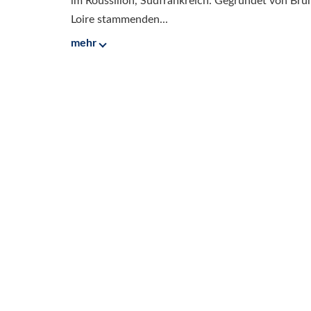
im Roussillon, Südfrankreich. Gegründet von Br
Loire stammenden...
mehr