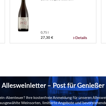
0,75 l
27,30 €
Details
Allesweinletter – Post für Genießer
ein-Abenteuer? Ihre kostenfreie Anmeldung für unseren Alleswei
n ausgewählte Weinsorten, limitierte Angebote und bevorstehend