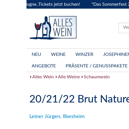
 Bourgogne..Tickets jetzt buchen!
"Das Sommerfest 2026" Vi
NEU
WEINE
WINZER
JOSEPHINE
ANGEBOTE
PRÄSENTE / GENUSSPAKETE
Alles Wein
Alle Weine
Schaumwein
20/21/22 Brut Natur
Leiner Jürgen, Ilbesheim