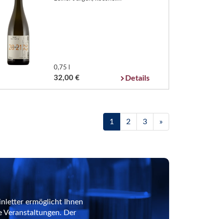
0,75 l
32,00 €
Details
1
2
3
»
nletter ermöglicht Ihnen
e Veranstaltungen. Der