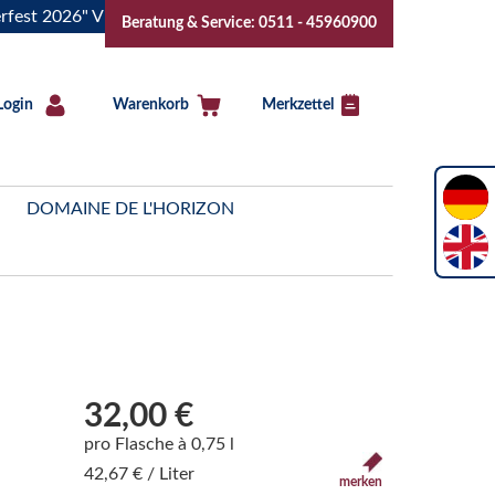
26" Vive la Bourgogne..Tickets jetzt buchen!
"Das Sommerf
Beratung & Service: 0511 - 45960900
Login
Warenkorb
Merkzettel
DOMAINE DE L'HORIZON
32,00 €
pro Flasche à 0,75 l
42,67 € / Liter
merken