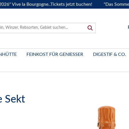
ve la Bourgogne..Tickets jetzt buchen!
"Das Sommerfest 20
NHÜTTE
FEINKOST FÜR GENIESSER
DIGESTIF & CO.
e Sekt