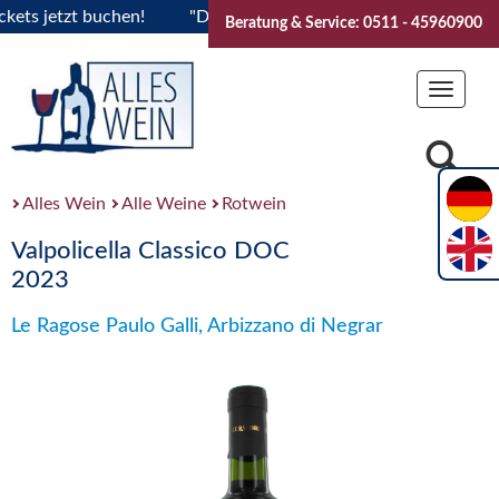
s jetzt buchen!
"Das Sommerfest 2026" Vive la Bourgogne..
Beratung & Service: 0511 - 45960900
Toggle
navigat
Alles Wein
Alle Weine
Rotwein
Valpolicella Classico DOC
2023
Le Ragose Paulo Galli, Arbizzano di Negrar