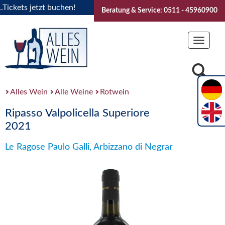
kets jetzt buchen!
"Das Sommerfest 2026" Vive la Bourgogne
Beratung & Service: 0511 - 45960900
Toggle
navigat
Alles Wein
Alle Weine
Rotwein
Ripasso Valpolicella Superiore
2021
Le Ragose Paulo Galli, Arbizzano di Negrar