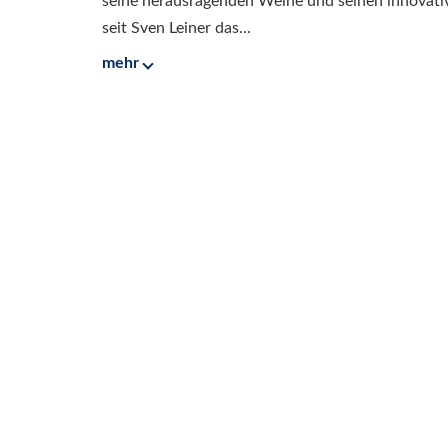
seine herausragenden Weine und seinen innovati
seit Sven Leiner das...
mehr