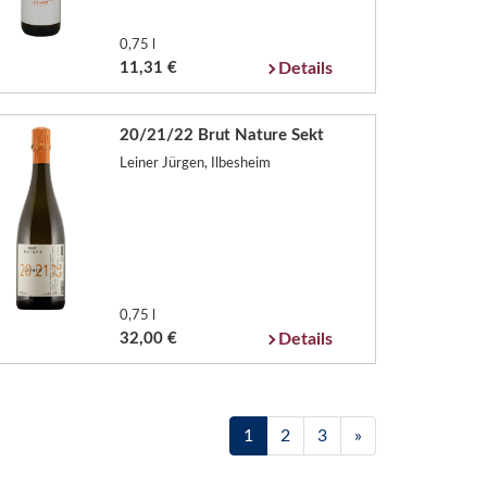
0,75 l
11,31 €
Details
20/21/22 Brut Nature Sekt
Leiner Jürgen, Ilbesheim
0,75 l
32,00 €
Details
1
2
3
»