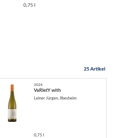
0,75 l
25 Artikel
2024
VaRIetY with
Leiner Jürgen, Ilbesheim
0,75 l