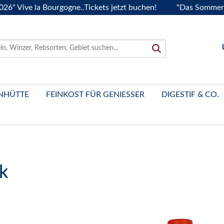
ve la Bourgogne..Tickets jetzt buchen!
"Das Sommerfest 20
NHÜTTE
FEINKOST FÜR GENIESSER
DIGESTIF & CO.
k