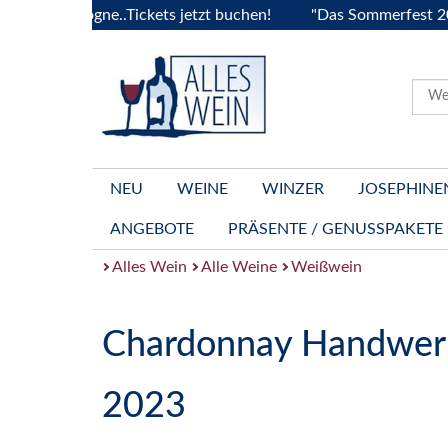
Bourgogne..Tickets jetzt buchen!
"Das Sommerfest 2026" Vi
NEU
WEINE
WINZER
JOSEPHINE
ANGEBOTE
PRÄSENTE / GENUSSPAKETE
Alles Wein
Alle Weine
Weißwein
Chardonnay Handwer
2023