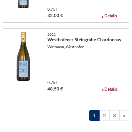
0,75 l
32,00 €
Details
2022
Westhofener Steingrube Chardonnay
Wittmann, Westhofen
0,75 l
48,50 €
Details
1
2
3
»