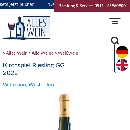
jetzt buchen!
"Das Sommerfest 2026" Vive la Bourgogne..Ti
Beratung & Service: 0511 - 45960900
Toggle
navigat
Alles Wein
Alle Weine
Weißwein
Kirchspiel Riesling GG
2022
Wittmann, Westhofen