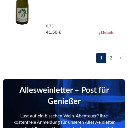
0,75 l
41,50 €
Details
1
2
»
Allesweinletter – Post für
Genießer
Lust auf ein bisschen Wein-Abenteuer? Ihre
kostenfreie Anmeldung für unseren Allesweinletter