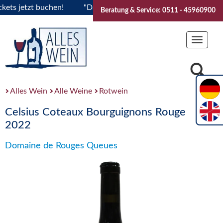
 jetzt buchen!
"Das Sommerfest 2026" Vive la Bourgogne..T
Beratung & Service: 0511 - 45960900
Toggle
navigat
Alles Wein
Alle Weine
Rotwein
Celsius Coteaux Bourguignons Rouge
2022
Domaine de Rouges Queues