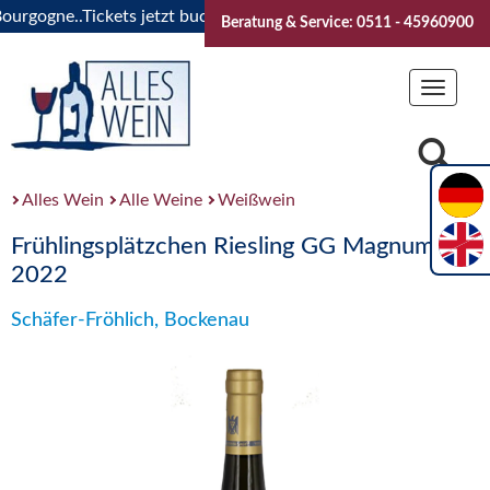
ogne..Tickets jetzt buchen!
"Das Sommerfest 2026" Vive la 
Beratung & Service: 0511 - 45960900
Toggle
navigat
Alles Wein
Alle Weine
Weißwein
Frühlingsplätzchen Riesling GG Magnum
2022
Schäfer-Fröhlich, Bockenau