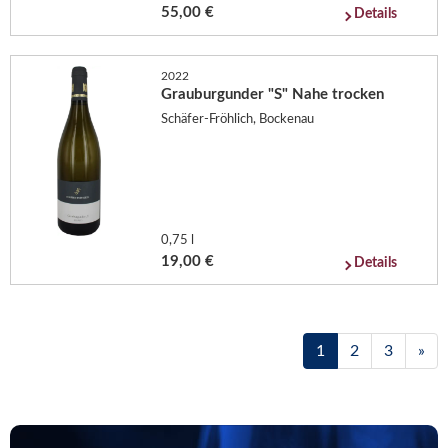
55,00 €
Details
2022
Grauburgunder "S" Nahe trocken
Schäfer-Fröhlich, Bockenau
0,75 l
19,00 €
Details
1
2
3
»