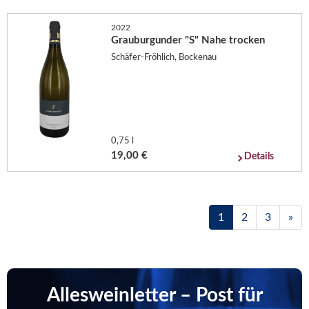
2022
Grauburgunder "S" Nahe trocken
Schäfer-Fröhlich, Bockenau
0,75 l
19,00 €
Details
1
2
3
»
Allesweinletter – Post für