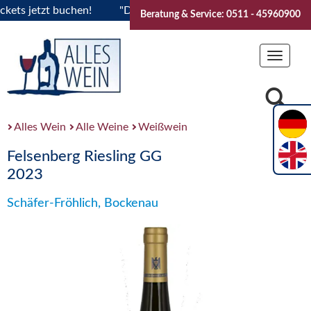
s jetzt buchen!
"Das Sommerfest 2026" Vive la Bourgogne..T
Beratung & Service: 0511 - 45960900
Toggle
navigat
Alles Wein
Alle Weine
Weißwein
Felsenberg Riesling GG
2023
Schäfer-Fröhlich, Bockenau