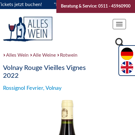
ts jetzt buchen!
"Das Sommerfest 2026" Vive la Bourgogne..
Beratung & Service: 0511 - 45960900
Toggle
navigat
Alles Wein
Alle Weine
Rotwein
Volnay Rouge Vieilles Vignes
2022
Rossignol Fevrier, Volnay