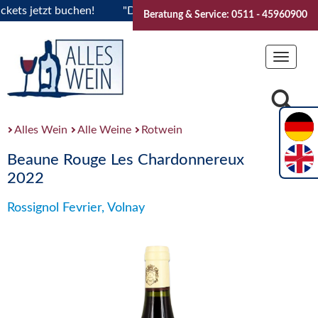
s jetzt buchen!
"Das Sommerfest 2026" Vive la Bourgogne..
Beratung & Service: 0511 - 45960900
Toggle
navigat
Alles Wein
Alle Weine
Rotwein
Beaune Rouge Les Chardonnereux
2022
Rossignol Fevrier, Volnay