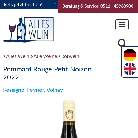
ts jetzt buchen!
"Das Sommerfest 2026" Vive la Bourgogne..
Beratung & Service: 0511 - 45960900
Toggle
navigat
Alles Wein
Alle Weine
Rotwein
Pommard Rouge Petit Noizon
2022
Rossignol Fevrier, Volnay