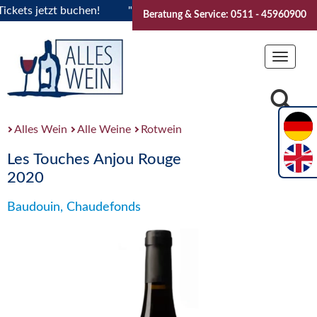
ts jetzt buchen!
"Das Sommerfest 2026" Vive la Bourgogne.
Beratung & Service: 0511 - 45960900
Toggle
navigat
Alles Wein
Alle Weine
Rotwein
Les Touches Anjou Rouge
2020
Baudouin, Chaudefonds