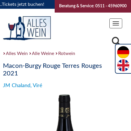
kets jetzt buchen!
"Das Sommerfest 2026" Vive la Bourgogn
Beratung & Service: 0511 - 45960900
Toggle
navigat
Alles Wein
Alle Weine
Rotwein
Macon-Burgy Rouge Terres Rouges
2021
JM Chaland, Viré