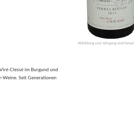
Abbildung und Jahrgang sind beispi
 Viré-Clessé im Burgund und
y-Weine. Seit Generationen