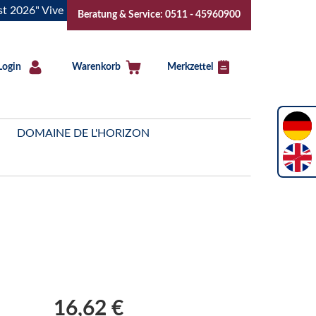
" Vive la Bourgogne..Tickets jetzt buchen!
"Das Sommerfest
Beratung & Service: 0511 - 45960900
Login
Warenkorb
Merkzettel
DOMAINE DE L'HORIZON
16,62 €