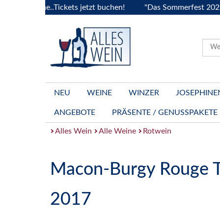
urgogne..Tickets jetzt buchen!
"Das Sommerfest 2026" Vive
NEU
WEINE
WINZER
JOSEPHINE
ANGEBOTE
PRÄSENTE / GENUSSPAKETE
Alles Wein
Alle Weine
Rotwein
Macon-Burgy Rouge T
2017