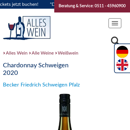
ts jetzt buchen!
"Das Sommerfest 2026" Vive la Bourgogne..
Beratung & Service: 0511 - 45960900
Toggle
navigat
Alles Wein
Alle Weine
Weißwein
Chardonnay Schweigen
2020
Becker Friedrich Schweigen Pfalz