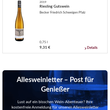
2019
Riesling Gutswein
Becker Friedrich Schweigen Pfalz
0,75 l
9,31 €
Details
Allesweinletter – Post für
Genießer
Lust auf ein bisschen Wein-Abenteuer? Ihre
kostenfreie Anmeldung für unseren Allesweinletter