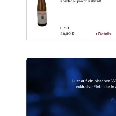
Koehler-Ruprecht, Kallstadt
0,75 l
26,50 €
Details
Lust auf ein bisschen W
exklusive Einblicke i