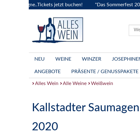
ourgogne..Tickets jetzt buchen!
"Das Sommerfest 2026" Viv
NEU
WEINE
WINZER
JOSEPHINE
ANGEBOTE
PRÄSENTE / GENUSSPAKETE
Alles Wein
Alle Weine
Weißwein
Kallstadter Saumagen 
2020