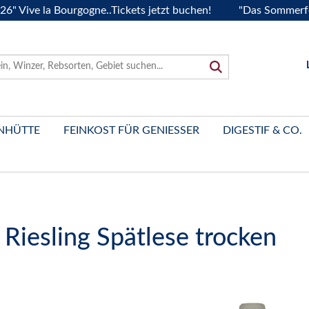
e la Bourgogne..Tickets jetzt buchen!
"Das Sommerfest 202
NHÜTTE
FEINKOST FÜR GENIESSER
DIGESTIF & CO.
Riesling Spätlese trocken