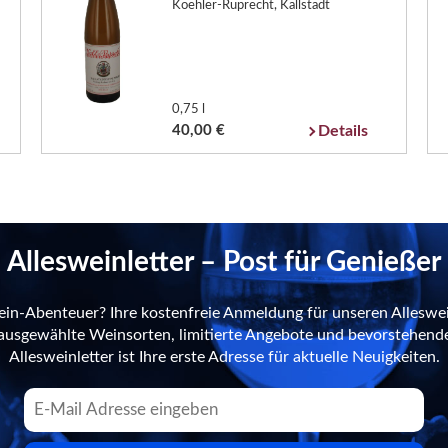
Koehler-Ruprecht, Kallstadt
0,75 l
40,00 €
Details
Allesweinletter – Post für Genießer
ein-Abenteuer? Ihre kostenfreie Anmeldung für unseren Alleswei
n ausgewählte Weinsorten, limitierte Angebote und bevorstehend
Allesweinletter ist Ihre erste Adresse für aktuelle Neuigkeiten.