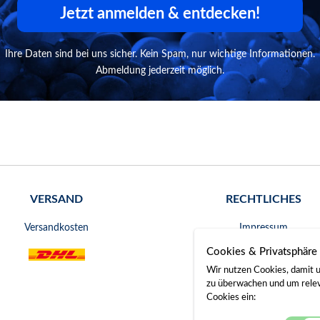
Jetzt anmelden & entdecken!
Ihre Daten sind bei uns sicher. Kein Spam, nur wichtige Informationen.
Abmeldung jederzeit möglich.
VERSAND
RECHTLICHES
Versandkosten
Impressum
Cookies & Privatsphäre
AGB
Wir nutzen Cookies, damit u
Widerrufsrecht
zu überwachen und um releva
Cookies ein:
Datenschutz