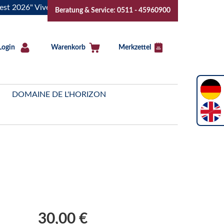
6" Vive la Bourgogne..Tickets jetzt buchen!
"Das Sommerfe
Beratung & Service: 0511 - 45960900
Login
Warenkorb
Merkzettel
DOMAINE DE L'HORIZON
30,00 €