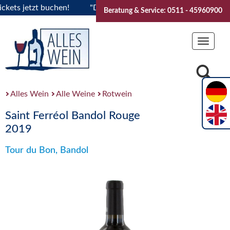
s jetzt buchen!
"Das Sommerfest 2026" Vive la Bourgogne..
Beratung & Service: 0511 - 45960900
Toggle
navigat
Alles Wein
Alle Weine
Rotwein
Saint Ferréol Bandol Rouge
2019
Tour du Bon, Bandol