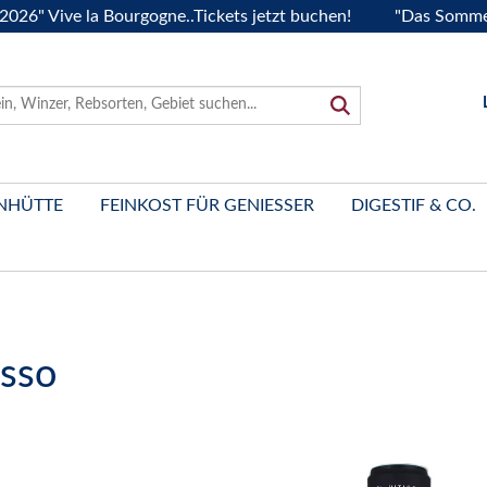
Vive la Bourgogne..Tickets jetzt buchen!
"Das Sommerfest 
NHÜTTE
FEINKOST FÜR GENIESSER
DIGESTIF & CO.
osso