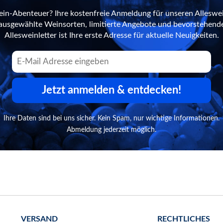
ein-Abenteuer? Ihre kostenfreie Anmeldung für unseren Alleswei
n ausgewählte Weinsorten, limitierte Angebote und bevorstehend
Allesweinletter ist Ihre erste Adresse für aktuelle Neuigkeiten.
Jetzt anmelden & entdecken!
Ihre Daten sind bei uns sicher. Kein Spam, nur wichtige Informationen.
Abmeldung jederzeit möglich.
VERSAND
RECHTLICHES