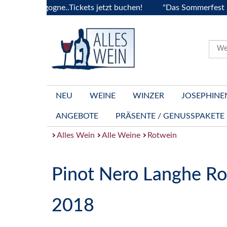
a Bourgogne..Tickets jetzt buchen!
"Das Sommerfest 2026" 
NEU
WEINE
WINZER
JOSEPHINE
ANGEBOTE
PRÄSENTE / GENUSSPAKETE
Alles Wein
Alle Weine
Rotwein
Pinot Nero Langhe R
2018