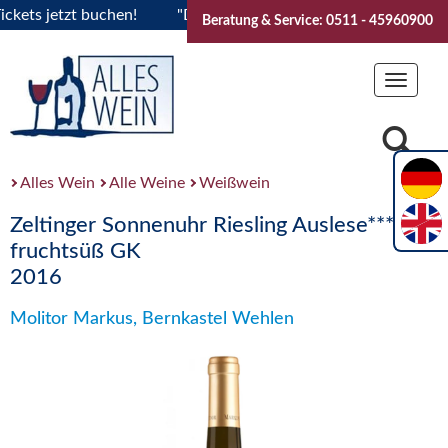
s jetzt buchen!
"Das Sommerfest 2026" Vive la Bourgogne..
Beratung & Service: 0511 - 45960900
Toggle
navigat
Alles Wein
Alle Weine
Weißwein
Zeltinger Sonnenuhr Riesling Auslese***
fruchtsüß GK
2016
Molitor Markus, Bernkastel Wehlen