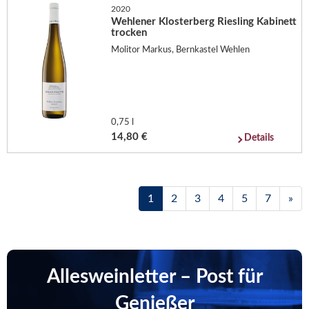
2020
Wehlener Klosterberg Riesling Kabinett
trocken
Molitor Markus, Bernkastel Wehlen
0,75 l
14,80 €
Details
1
2
3
4
5
7
»
Allesweinletter – Post für
Genießer