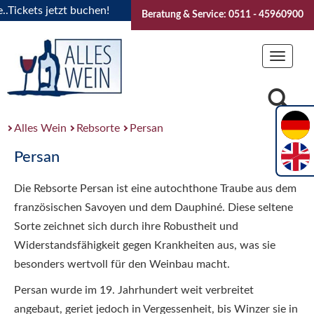
ckets jetzt buchen!
"Das Sommerfest 2026" Vive la Bourgog
Beratung & Service: 0511 - 45960900
Toggle
navigat
Alles Wein
Rebsorte
Persan
Persan
Die Rebsorte Persan ist eine autochthone Traube aus dem
französischen Savoyen und dem Dauphiné. Diese seltene
Sorte zeichnet sich durch ihre Robustheit und
Widerstandsfähigkeit gegen Krankheiten aus, was sie
besonders wertvoll für den Weinbau macht.
Persan wurde im 19. Jahrhundert weit verbreitet
angebaut, geriet jedoch in Vergessenheit, bis Winzer sie in