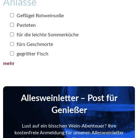
Anlässe
Geflügel Rotweinsoße
Pasteten
für die leichte Sommerküche
fürs Geschmorte
gegrillter Fisch
mehr
Allesweinletter – Post für
Genießer
Lust auf ein bisschen Wein-Abenteuer? Ihre
kostenfreie Anmeldung für unseren Allesweinletter