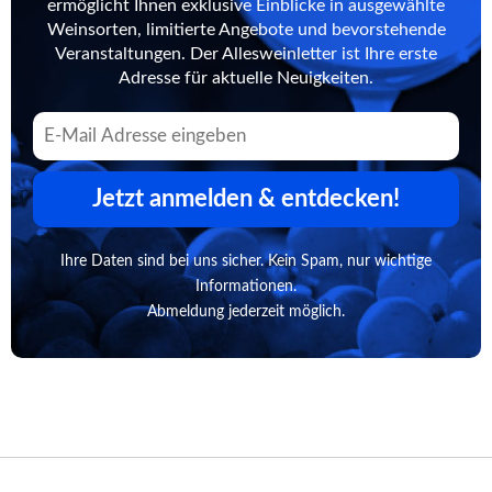
ermöglicht Ihnen exklusive Einblicke in ausgewählte
Weinsorten, limitierte Angebote und bevorstehende
Veranstaltungen. Der Allesweinletter ist Ihre erste
Adresse für aktuelle Neuigkeiten.
Jetzt anmelden & entdecken!
Ihre Daten sind bei uns sicher. Kein Spam, nur wichtige
Informationen.
Abmeldung jederzeit möglich.