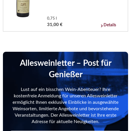
0,75 l
31,00 €
Details
Allesweinletter – Post für
Genießer
Lust auf ein bisschen Wein-Abenteuer? Ihre
kostenfreie Anmeldung für unseren Allesweinletter
ermöglicht Ihnen exklusive Einblicke in ausgewählte
Weinsorten, limitierte Angebote und bevorstehende
Veranstaltungen. Der Allesweinletter ist Ihre erste
Adresse für aktuelle Neuigkeiten.