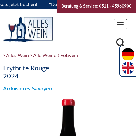
jetzt buchen!
"Das Sommerfest 2026" Vive la Bourgogne..Ti
Beratung & Service: 0511 - 45960900
Toggle
navigat
Alles Wein
Alle Weine
Rotwein
Erythrite Rouge
2024
Ardoisières Savoyen