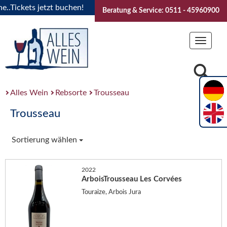
Tickets jetzt buchen!
"Das Sommerfest 2026" Vive la Bourg
Beratung & Service: 0511 - 45960900
Toggle
navigat
Alles Wein
Rebsorte
Trousseau
Trousseau
Sortierung wählen
2022
ArboisTrousseau Les Corvées
Touraize, Arbois Jura