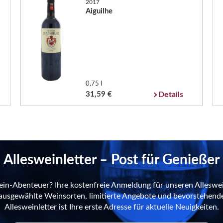
2017
Aiguilhe
0,75 l
31,59 €
Details
Allesweinletter – Post für Genießer
ein-Abenteuer? Ihre kostenfreie Anmeldung für unseren Alleswei
n ausgewählte Weinsorten, limitierte Angebote und bevorstehend
Allesweinletter ist Ihre erste Adresse für aktuelle Neuigkeiten.