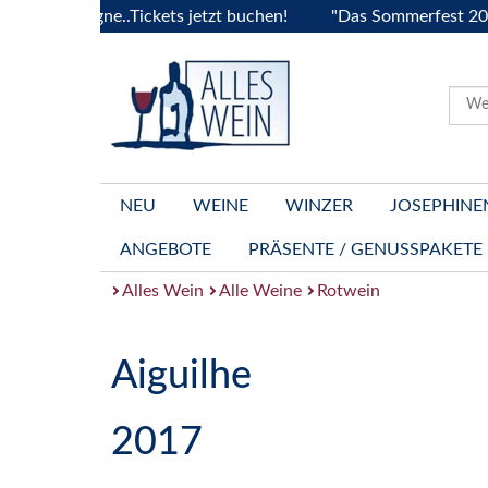
Bourgogne..Tickets jetzt buchen!
"Das Sommerfest 2026" Vi
NEU
WEINE
WINZER
JOSEPHINE
ANGEBOTE
PRÄSENTE / GENUSSPAKETE
Alles Wein
Alle Weine
Rotwein
Aiguilhe
2017