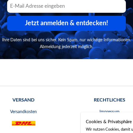
Jetzt anmelden & entdecken!
Ihre Daten sind bei uns sicher. Kein Spam, nur wichtige Informationen.
Abmeldung jederzeit möglich.
VERSAND
RECHTLICHES
Versandkosten
Impressum
Cookies & Privatsphäre
AGB
Wir nutzen Cookies, damit u