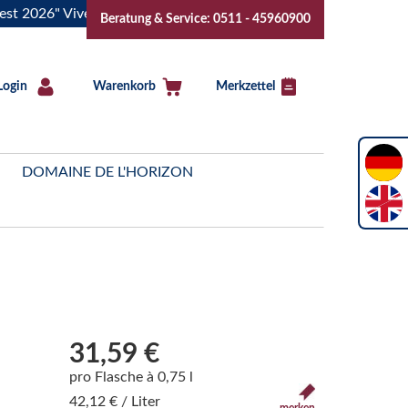
6" Vive la Bourgogne..Tickets jetzt buchen!
"Das Sommerfe
Beratung & Service: 0511 - 45960900
Login
Warenkorb
Merkzettel
DOMAINE DE L'HORIZON
31,59 €
pro Flasche à 0,75 l
42,12 € / Liter
merken