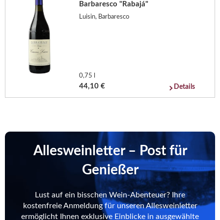
Barbaresco "Rabajá"
Luisin, Barbaresco
0,75 l
44,10 €
Details
Allesweinletter – Post für
Genießer
Lust auf ein bisschen Wein-Abenteuer? Ihre
kostenfreie Anmeldung für unseren Allesweinletter
ermöglicht Ihnen exklusive Einblicke in ausgewählte