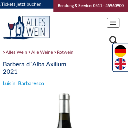
kets jetzt buchen!
"Das Sommerfest 2026" Vive la Bourgogn
Beratung & Service: 0511 - 45960900
Toggle
navigat
Alles Wein
Alle Weine
Rotwein
Barbera d´Alba Axilium
2021
Luisin, Barbaresco