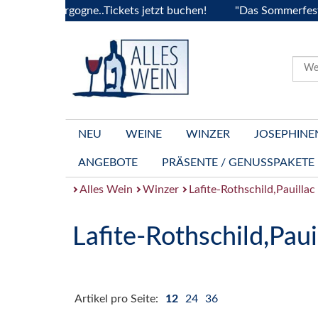
e la Bourgogne..Tickets jetzt buchen!
"Das Sommerfest 202
NEU
WEINE
WINZER
JOSEPHINE
ANGEBOTE
PRÄSENTE / GENUSSPAKETE
Alles Wein
Winzer
Lafite-Rothschild,Pauillac
Lafite-Rothschild,Paui
Artikel pro Seite:
12
24
36