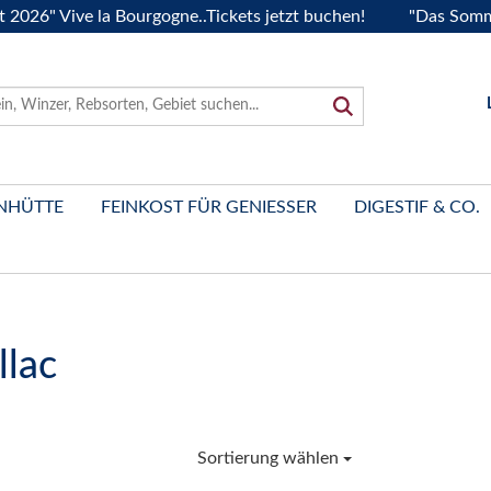
6" Vive la Bourgogne..Tickets jetzt buchen!
"Das Sommerfe
NHÜTTE
FEINKOST FÜR GENIESSER
DIGESTIF & CO.
llac
Sortierung wählen