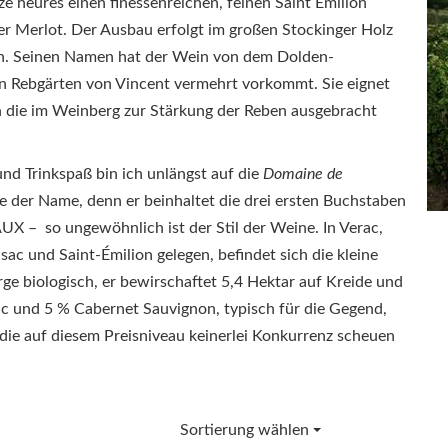
ze heures einen finessenreichen, feinen Saint Emilion
er Merlot. Der Ausbau erfolgt im großen Stockinger Holz
ern. Seinen Namen hat der Wein von dem Dolden-
den Rebgärten von Vincent vermehrt vorkommt. Sie eignet
en die im Weinberg zur Stärkung der Reben ausgebracht
und Trinkspaß bin ich unlängst auf die
Domaine de
 der Name, denn er beinhaltet die drei ersten Buchstaben
X – so ungewöhnlich ist der Stil der Weine. In Verac,
ac und Saint-Émilion gelegen, befindet sich die kleine
e biologisch, er bewirschaftet 5,4 Hektar auf Kreide und
c und 5 % Cabernet Sauvignon, typisch für die Gegend,
 die auf diesem Preisniveau keinerlei Konkurrenz scheuen
Sortierung wählen