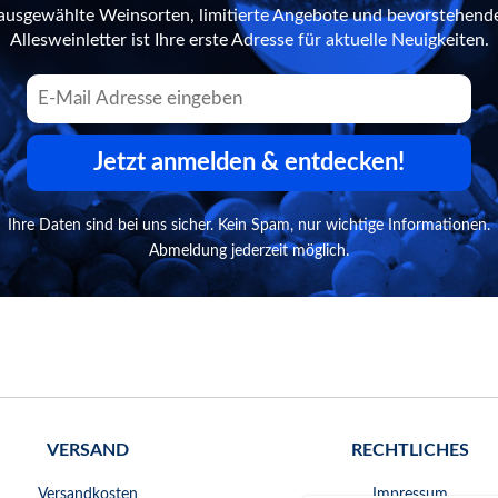
n ausgewählte Weinsorten, limitierte Angebote und bevorstehend
Allesweinletter ist Ihre erste Adresse für aktuelle Neuigkeiten.
Jetzt anmelden & entdecken!
Ihre Daten sind bei uns sicher. Kein Spam, nur wichtige Informationen.
Abmeldung jederzeit möglich.
VERSAND
RECHTLICHES
Versandkosten
Impressum