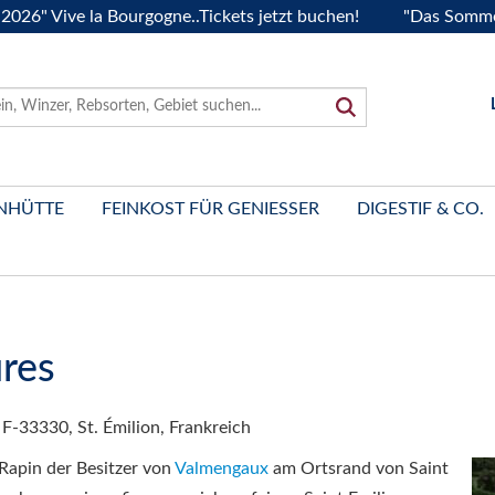
 Vive la Bourgogne..Tickets jetzt buchen!
"Das Sommerfest
NHÜTTE
FEINKOST FÜR GENIESSER
DIGESTIF & CO.
res
-33330, St. Émilion, Frankreich
 Rapin der Besitzer von
Valmengaux
am Ortsrand von Saint