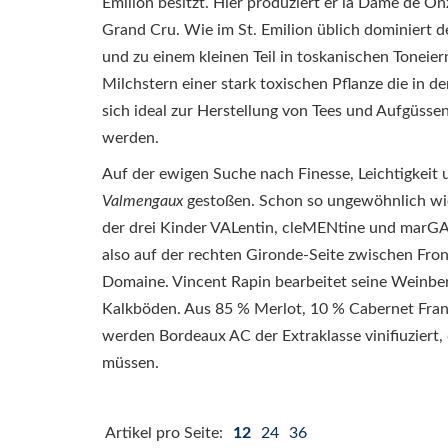
Emilion besitzt. Hier produziert er la Dame de On
Grand Cru. Wie im St. Emilion üblich dominiert d
und zu einem kleinen Teil in toskanischen Tonei
Milchstern einer stark toxischen Pflanze die in 
sich ideal zur Herstellung von Tees und Aufgüss
werden.
Auf der ewigen Suche nach Finesse, Leichtigkeit 
Valmengaux
gestoßen. Schon so ungewöhnlich wie
der drei Kinder VALentin, cleMENtine und marGAU
also auf der rechten Gironde-Seite zwischen Frons
Domaine. Vincent Rapin bearbeitet seine Weinberg
Kalkböden. Aus 85 % Merlot, 10 % Cabernet Fran
werden Bordeaux AC der Extraklasse vinifiuziert,
müssen.
Artikel pro Seite:
12
24
36