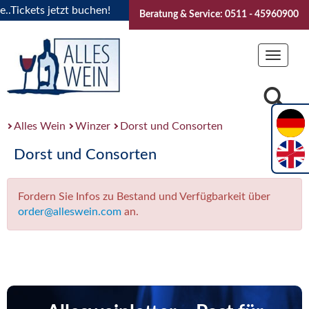
Tickets jetzt buchen!
"Das Sommerfest 2026" Vive la Bourg
Beratung & Service: 0511 - 45960900
Toggle
navigat
Alles Wein
Winzer
Dorst und Consorten
Dorst und Consorten
Fordern Sie Infos zu Bestand und Verfügbarkeit über
order@alleswein.com
an.