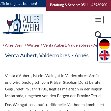
kets jetzt buchen!
"Das Sommerfest 2026" Vive la Bourgogn
Beratung & Service: 0511 - 45960900
Toggle
navigat
Alles Wein
Winzer
Venta Aubert, Valderrobres - Arnés
Venta Aubert, Valderrobres - Arnés
Venta d’Aubert, ist ein Weingut in Valderrobres-Arnés
und wird önologisch vom Pfälzer Stephan Dorst beraten.
Gegründet im Jahr 1986, liegt es malerisch in der Region
Matarraña, umgeben von den Bergen der Provinz Teruel.
Das Weingut setzt auf traditionelle Methoden kombiniert