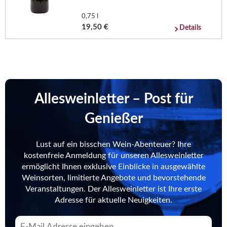
0,75 l
19,50 €
Details
Allesweinletter – Post für
Genießer
Lust auf ein bisschen Wein-Abenteuer? Ihre
kostenfreie Anmeldung für unseren Allesweinletter
ermöglicht Ihnen exklusive Einblicke in ausgewählte
Weinsorten, limitierte Angebote und bevorstehende
Veranstaltungen. Der Allesweinletter ist Ihre erste
Adresse für aktuelle Neuigkeiten.