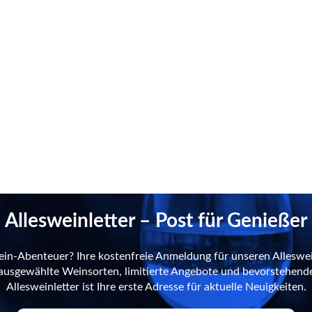
Allesweinletter – Post für Genießer
ein-Abenteuer? Ihre kostenfreie Anmeldung für unseren Alleswei
n ausgewählte Weinsorten, limitierte Angebote und bevorstehend
Allesweinletter ist Ihre erste Adresse für aktuelle Neuigkeiten.