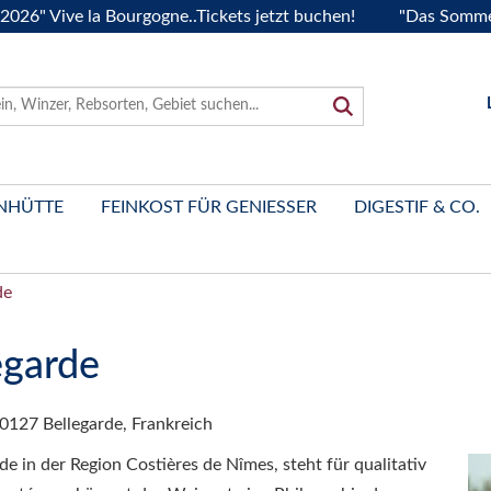
" Vive la Bourgogne..Tickets jetzt buchen!
"Das Sommerfest
NHÜTTE
FEINKOST FÜR GENIESSER
DIGESTIF & CO.
de
egarde
30127 Bellegarde, Frankreich
e in der Region Costières de Nîmes, steht für qualitativ