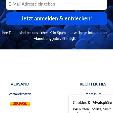
Jetzt anmelden & entdecken!
Ihre Daten sind bei uns sicher. Kein Spam, nur wichtige Informationen.
Abmeldung jederzeit möglich.
VERSAND
RECHTLICHES
Versandkosten
Impressum
Cookies & Privatsphäre
AGB
Wir nutzen Cookies, damit u