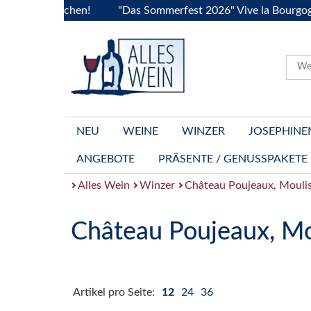
s jetzt buchen!
"Das Sommerfest 2026" Vive la Bourgogne..
NEU
WEINE
WINZER
JOSEPHINE
ANGEBOTE
PRÄSENTE / GENUSSPAKETE
Alles Wein
Winzer
Château Poujeaux, Mouli
Château Poujeaux, Mo
Artikel pro Seite:
12
24
36