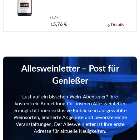
0,75 l
15,76 €
Details
Allesweinletter – Post für
Genießer
Lust auf ein bisschen Wein-Abenteuer? Ihre
kostenfreie Anmeldung für unseren Allesweinletter
ermöglicht Ihnen exklusive Einblicke in ausgewählte
Weinsorten, limitierte Angebote und bevorstehende
Veranstaltungen. Der Allesweinletter ist Ihre erste
Adresse für aktuelle Neuigkeiten.