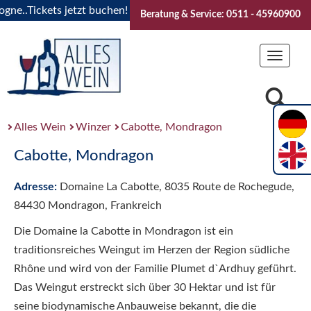
..Tickets jetzt buchen!
"Das Sommerfest 2026" Vive la Bou
Beratung & Service: 0511 - 45960900
Toggle
navigat
Alles Wein
Winzer
Cabotte, Mondragon
Cabotte, Mondragon
Adresse:
Domaine La Cabotte, 8035 Route de Rochegude,
84430 Mondragon, Frankreich
Die Domaine la Cabotte in Mondragon ist ein
traditionsreiches Weingut im Herzen der Region südliche
Rhône und wird von der Familie Plumet d`Ardhuy geführt.
Das Weingut erstreckt sich über 30 Hektar und ist für
seine biodynamische Anbauweise bekannt, die die