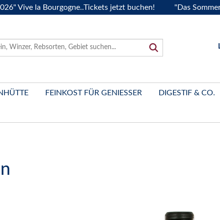
e la Bourgogne..Tickets jetzt buchen!
"Das Sommerfest 202
NHÜTTE
FEINKOST FÜR GENIESSER
DIGESTIF & CO.
en