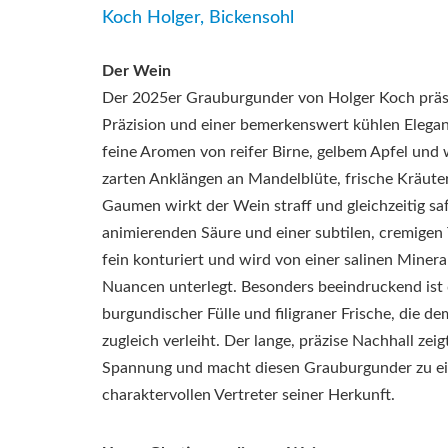
Koch Holger, Bickensohl
Der Wein
Der 2025er Grauburgunder von
Holger Koch
präse
Präzision und einer bemerkenswert kühlen Eleganz
feine Aromen von reifer Birne, gelbem Apfel und 
zarten Anklängen an Mandelblüte, frische Kräute
Gaumen wirkt der Wein straff und gleichzeitig saf
animierenden Säure und einer subtilen, cremigen T
fein konturiert und wird von einer salinen Miner
Nuancen unterlegt. Besonders beeindruckend ist
burgundischer Fülle und filigraner Frische, die d
zugleich verleiht. Der lange, präzise Nachhall zei
Spannung und macht diesen Grauburgunder zu e
charaktervollen Vertreter seiner Herkunft.