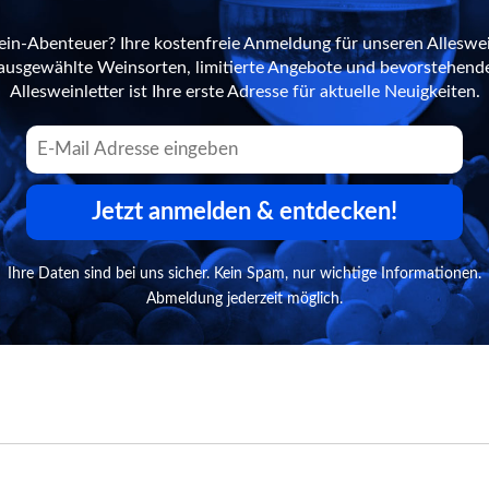
ein-Abenteuer? Ihre kostenfreie Anmeldung für unseren Alleswei
n ausgewählte Weinsorten, limitierte Angebote und bevorstehend
Allesweinletter ist Ihre erste Adresse für aktuelle Neuigkeiten.
Jetzt anmelden & entdecken!
Ihre Daten sind bei uns sicher. Kein Spam, nur wichtige Informationen.
Abmeldung jederzeit möglich.