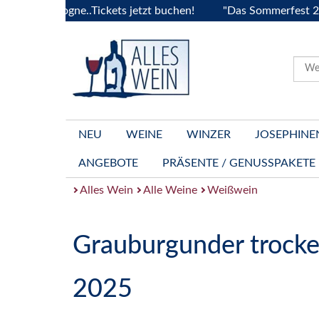
ourgogne..Tickets jetzt buchen!
"Das Sommerfest 2026" Viv
NEU
WEINE
WINZER
JOSEPHINE
ANGEBOTE
PRÄSENTE / GENUSSPAKETE
Alles Wein
Alle Weine
Weißwein
Grauburgunder trock
2025