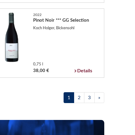
2022
Pinot Noir *** GG Selection
Koch Holger, Bickensohl
0,75 l
38,00 €
Details
1
2
3
»