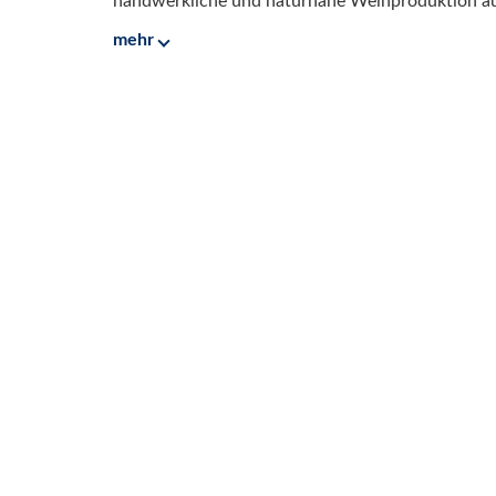
handwerkliche und naturnahe Weinproduktion aus
mehr