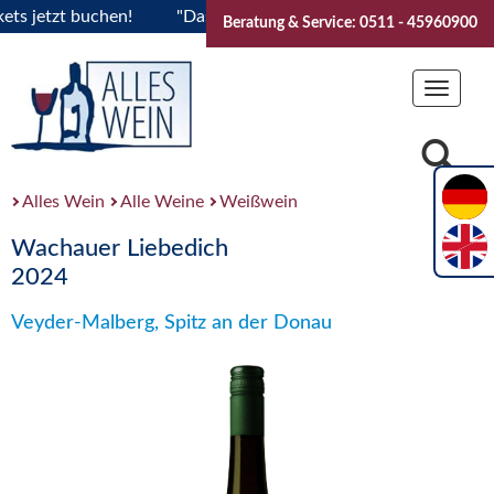
jetzt buchen!
"Das Sommerfest 2026" Vive la Bourgogne..Ti
Beratung & Service: 0511 - 45960900
Toggle
navigat
Alles Wein
Alle Weine
Weißwein
Wachauer Liebedich
2024
Veyder-Malberg, Spitz an der Donau