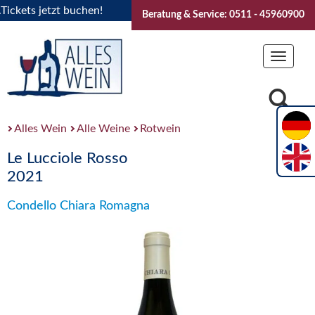
kets jetzt buchen!
"Das Sommerfest 2026" Vive la Bourgogn
Beratung & Service: 0511 - 45960900
Toggle
navigat
Alles Wein
Alle Weine
Rotwein
Le Lucciole Rosso
2021
Condello Chiara Romagna