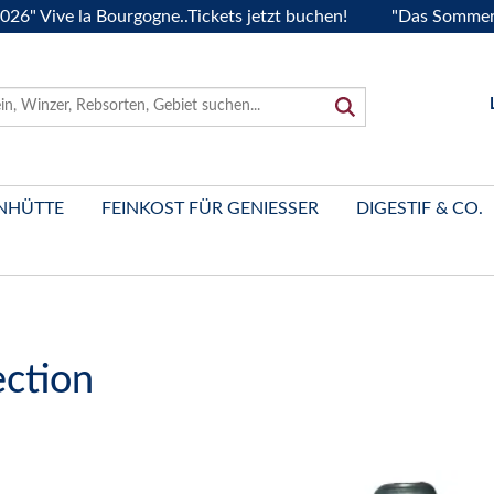
ive la Bourgogne..Tickets jetzt buchen!
"Das Sommerfest 20
NHÜTTE
FEINKOST FÜR GENIESSER
DIGESTIF & CO.
ection