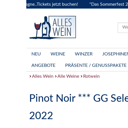
 Bourgogne..Tickets jetzt buchen!
"Das Sommerfest 2026" V
NEU
WEINE
WINZER
JOSEPHINE
ANGEBOTE
PRÄSENTE / GENUSSPAKETE
Alles Wein
Alle Weine
Rotwein
Pinot Noir *** GG Sel
2022