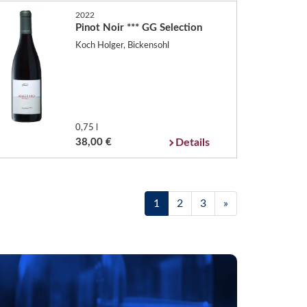
2022
Pinot Noir *** GG Selection
Koch Holger, Bickensohl
0,75 l
38,00 €
Details
1
2
3
»