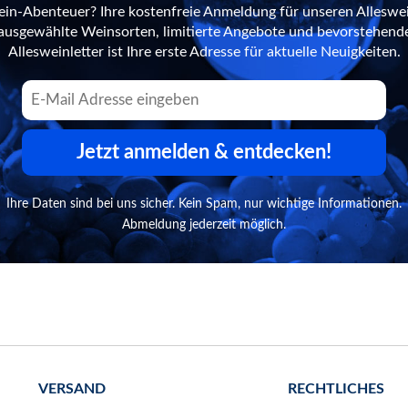
ein-Abenteuer? Ihre kostenfreie Anmeldung für unseren Alleswei
n ausgewählte Weinsorten, limitierte Angebote und bevorstehend
Allesweinletter ist Ihre erste Adresse für aktuelle Neuigkeiten.
Jetzt anmelden & entdecken!
Ihre Daten sind bei uns sicher. Kein Spam, nur wichtige Informationen.
Abmeldung jederzeit möglich.
VERSAND
RECHTLICHES